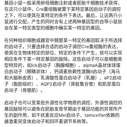
基因小鼠一般采用卵母细胞注射或者胚胎干细胞技术获得，
在这只小鼠中，Cre重组酶被置于某特定基因启动子的调控
之下，可以使其在某特定的条件下表达。最后，让这两只小
鼠进行交配，产生的同时含有上述两种基因型的自带小鼠就
会在某一特定类型的细胞中确实某一特定的基因。
在何种组织细胞或器官中翘楚某一特定的基因取决于所选择
的启动子。只要选择合适的启动子调控Cre重组酶的表达，
使其在生物体特定的部位、特定的条件下产生，就可以实现
相应条件下某一特定基因的敲除。这些启动子可以是细胞类
型特异的，如lck启动子（胸腺细胞）、alphaA晶状体球蛋
白启动子（眼睛状体）、钙调素依赖性激酶Ⅱ启动子（海马
和大脑新皮质）、乳清酸性蛋白启动子（乳腺）、aP2启动
子（脂肪组织）、AQP2启动子（肾脏集合管）和肌浆蛋白
启动子（骨骼肌）。
启动子也可以受某些外源性化学物质的调控，外源性调控的
基因敲除可以避免在胚胎发育早期由于基因功能的异常所产
生的副作用，如干扰素反应Mxl启动子、tamoxifen依赖的
雌激素突变体启动子和四环素调节系统等。