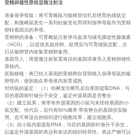
受精卵雄性原核显微注射法
准备假孕母鼠：将可育雌鼠与输精管结扎后绝育的雄鼠交
配，刺激雌鼠发生一系列妊娠变化而得到假孕母鼠作为受精
卵转基因后的养母。
受精卵的准备：可育雌鼠注射孕马血清与绒毛膜促性腺激素
（HCG），以促使其超排卵。处理后与可育雄鼠交配，次
日从输卵管内收集受精卵备用。
基因导入：用显微注射装置将目的基因溶液导入受精卵雄性
原核内。
胚胎移植：将已转入基因的受精卵自背部植入假孕母鼠的输
卵管内，使胚胎在养母体内发育成熟
对幼鼠的鉴定：（1）幼树发生断乳后自尾部提取DNA，与
目的基因探针做分子杂交，鉴定外源基因是否整合
（2）建立鼠系，将带有外源基因的小鼠与未经转基因的小
鼠交配、传代后，后代有50%概率 带有整合的基因供实验
用。也可将适合的组织进行细胞培养，建立细胞系。
（3）自小鼠内脏提取RNA，与目的基因探针做分子杂交，
以鉴定外源基因的表达和表达的组织特异性。表达产物可以