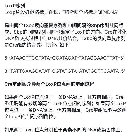
LoxP序列
Loxp片段好似路标，在说：“切断两个路标之间的DNA”
是由
两个13bp反向重复序列
和
中间间隔的8bp序列
共同组
成，8bp的间隔序列同时也确定了LoxP的方向。Cre在催化
DNA链交换过程中与DNA共价结合，13bp的反向重复序列
是Cre酶的结合域。其序列如下：
5‘-ATAACTTCGTATA-GCATACAT-TATACGAAGTTAT-3'
3'-TATTGAAGCATAT-CGTATGTA-ATATGCTTCAATA-5'
Cre重组酶介导两个LoxP位点间的重组过程
如果两个LoxP位点位于一条DNA链上，且
方向相同
，Cre
重组酶能有效
切除
两个LoxP位点间的序列；如果两个LoxP
位点位于一条DNA链上，但
方向相反
，Cre重组酶能导致两
个LoxP位点间序列
倒位
。
如果两个LoxP位点分别位于
两条
不同的DNA或染色体上，