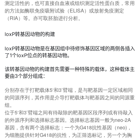
测定活性的，也可直接自血液或组织测定活性蛋白质，常用
的方法如酶联免疫吸附试验（ELISA）或放射免疫测定
（RIA）等。亦可取胚胎进行分析。
loxP转基因动物的构建
loxP转基因动物是在基因组中待修饰基因区域的两侧各插入
了1个loxP位点的转基因动物。
该转基因动物的构建首先需要一种特殊的载体，这种载体主
要由3个部分组成：
分别存在于打靶载体5‘和3’臂端，是与靶基因一定区域相同
的同源序列，其作用是介导打靶载体与靶基因之间的同源重
组。
位于5‘和3’臂端之间有待敲除的靶基因区段序列或有待敲入
的外源序列和选择标志基因。选择标志基因一般为neo-2A
基因，含有两个选择标志：一个为G418抗性基因（neo)，
为细胞提供针对G418的抗性，为正筛选标记，另一个为胸