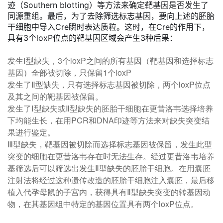
迹（Southern blotting）等方法来确定靶基因是否发生了
同源重组。最后，为了去除筛选标志基因，要向上述的胚胎
干细胞中导入Cre瞬时表达质粒。这时，在Cre的作用下，
具有3个loxP位点的靶基因区域会产生3种后果：
发生Ⅰ型缺失，3个loxP之间的所有基因（靶基因和选择标志
基因）全部被切除，只保留1个loxP
发生了Ⅱ型缺失，只有选择标志基因被切除，两个loxP位点
及其之间的靶基因被保留。
发生了Ⅰ型缺失或Ⅱ型缺失的胚胎干细胞在更昔洛韦选择培养
下均能生长，在用PCR和DNA印迹等方法来对缺失突变结
果进行鉴定。
Ⅲ型缺失，靶基因被切除而选择标志基因被保留，发生此型
突变的细胞在更昔洛韦存在时无法生存。经过更昔洛韦培养
基筛选后可以筛选出发生Ⅱ型缺失的胚胎干细胞。在用囊胚
注射法将经过这种遗传改造的胚胎干细胞注入囊胚，最后移
植入代孕母鼠的子宫内，获得具有Ⅱ型缺失突变的转基因动
物，在其基因组中特定的基因位置具有两个loxP位点。