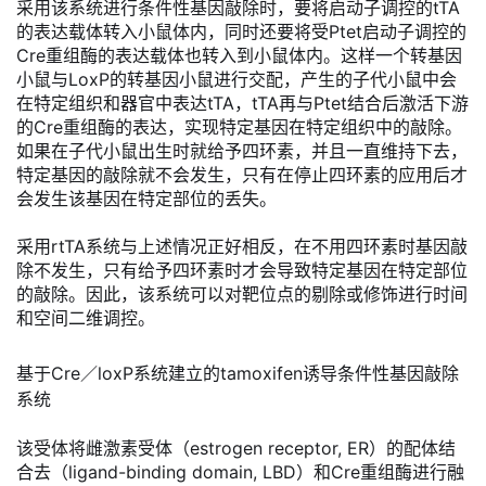
采用该系统进行条件性基因敲除时，要将启动子调控的tTA
的表达载体转入小鼠体内，同时还要将受Ptet启动子调控的
Cre重组酶的表达载体也转入到小鼠体内。这样一个转基因
小鼠与LoxP的转基因小鼠进行交配，产生的子代小鼠中会
在特定组织和器官中表达tTA，tTA再与Ptet结合后激活下游
的Cre重组酶的表达，实现特定基因在特定组织中的敲除。
如果在子代小鼠出生时就给予四环素，并且一直维持下去，
特定基因的敲除就不会发生，只有在停止四环素的应用后才
会发生该基因在特定部位的丢失。
采用rtTA系统与上述情况正好相反，在不用四环素时基因敲
除不发生，只有给予四环素时才会导致特定基因在特定部位
的敲除。因此，该系统可以对靶位点的剔除或修饰进行时间
和空间二维调控。
基于Cre／loxP系统建立的tamoxifen诱导条件性基因敲除
系统
该受体将雌激素受体（estrogen receptor, ER）的配体结
合去（ligand-binding domain, LBD）和Cre重组酶进行融