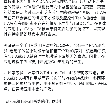
真核细胞内与相应的DNA反应元件结合后可以启动下游基
因的转录。rtTA与tTA相比有几个氨基酸位置的突变，突变
的结果是两者对四环素反应后产生的效应完全相反。rtTA只
有在四环素存在的情况下才能与反应原件Tet O相结合，而
tTA只有在四环素不存在的情况下才能与TetO结合。在具体
的应用中，tTA或rtTA被置于特定启动子的调控下，以实现
其在特定组织器官中进行表达。
Ptet是一个手tTA或rtTA调控的启动子，含有一个RNA聚合
酶Ⅱ启动子的最小功能单位和若干个TetO序列，该启动子只
有与tTA或rtTA结合时才能激活下游基因的表达。因此，在
应用过程中Ptet被用来调控Cre重组酶的产生。
四环素或多西环素作为Tet-on和Tet-off系统的效应剂，与
tTA或rtTA相互作用从而调节它们与Ptet的亲和力。多西环
素是四环素的衍生物，由于其具有毒性小、所用剂量小等优
点，在实际应用中更为广泛。
Tet-on和Tet-off系统的作用机制