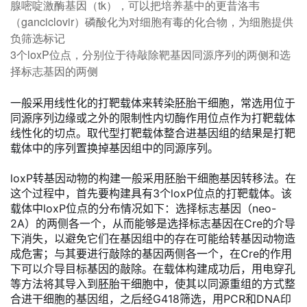
腺嘧啶激酶基因（tk），可以把培养基中的更昔洛韦
（ganciclovir）磷酸化为对细胞有毒的化合物，为细胞提供
负筛选标记
3个loxP位点，分别位于待敲除靶基因同源序列的两侧和选
择标志基因的两侧
一般采用线性化的打靶载体来转染胚胎干细胞，常选用位于
同源序列边缘或之外的限制性内切酶作用位点作为打靶载体
线性化的切点。取代型打靶载体整合进基因组的结果是打靶
载体中的序列置换掉基因组中的同源序列。
loxP转基因动物的构建一般采用胚胎干细胞基因转移法。在
这个过程中，首先要构建具有3个loxP位点的打靶载体。该
载体中loxP位点的分布情况如下：选择标志基因（neo-
2A）的两侧各一个，从而能够是选择标志基因在Cre的介导
下消失，以避免它们在基因组中的存在可能给转基因动物造
成危害；与其要进行敲除的基因两侧各一个，在Cre的作用
下可以介导目标基因的敲除。在载体构建成功后，用电穿孔
等方法将其导入到胚胎干细胞中，使其以同源重组的方式整
合进干细胞的基因组，之后经G418筛选，用PCR和DNA印