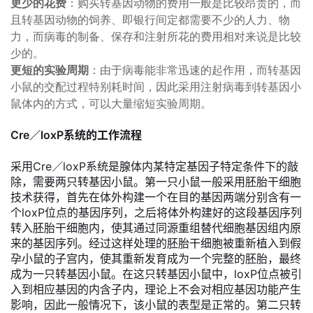
更少的花费
：购买转基因动物的费用一般是比较昂贵的，而
且转基因动物的饲养、即银行间定都需要不少的人力、物
力，而病毒的制备、保存和注射所花的费用相对来说是比较
少的。
更短的实验周期
：由于病毒能非常迅速的起作用，而转基因
小鼠的交配过程特别耗时间，因此采用注射病毒到转基因小
鼠体内的方式，可以大量缩短实验周期。
Cre／loxP系统的工作流程
采用Cre／loxP系统是腺体内某特定基因子特定条件下的敲
除，需要两只转基因小鼠。第一只小鼠一般采用胚胎干细胞
技术获得，首先在体外构建一个在目的基因两端分别含有一
个loxP位点的基因序列，之后将体外构建好的这段基因序列
转入胚胎干细胞内，使其通过同源重组替代细胞基因组内原
来的基因序列。经过这样处理的胚胎干细胞被重新植入到假
孕小鼠的子宫内，使其重新发育成为一个完整的胚胎，最终
成为一只转基因小鼠。在这只转基因小鼠中，loxP位点被引
入到相应基因的内含子内，理论上不会对相应基因功能产生
影响，因此一般情况下，该小鼠的表型是正常的。第二只转