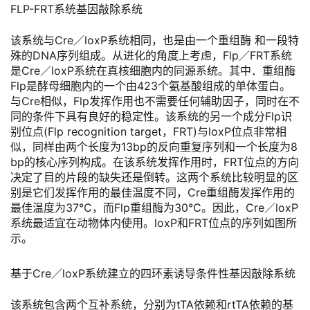
FLP-FRT系统基因敲除系统
该系统与Cre／loxP系统相同，也是由一个重组酶 和一段特
殊的DNA序列组成。从进化的角度上考虑，Flp／FRT系统
是Cre／loxP系统在真核细胞内的同源系统。其中．重组酶
Flp是酵母细胞内的一个由423个氨基酸组成的单体蛋白。
与Cre相似，Flp发挥作用也不需要任何辅助因子，同时在不
同的条件下具有良好的稳定性。该系统的另一个成分Flp识
别位点(Flp recognition target，FRT)与loxP位点非常相
似，同样由两个长度为13bp的反向重复序列和一个长度为8
bp的核心序列构成。在该系统发挥作用时，FRT位点
的
方向
决定了目的片段的缺失还是倒转。这两个系统比较明显的区
别是它们发挥作用的最佳温度不同，Cre重组酶发挥作用的
最佳温度为37℃，而Flp重组酶
为
30℃。因此，Cre／loxP
系统最适宜在动物体内使用。loxP和FRT位点的序列如图所
示。
基于Cre／loxP系统建立的四环素诱导条件性基因敲除系统
该系统包含两个互补系统，分别为tTA依赖和rtTA依赖的基