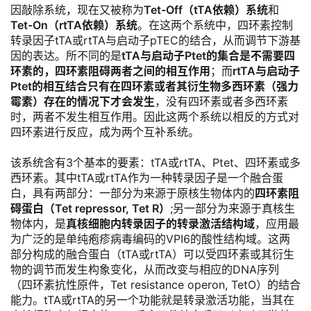
因敲除系统，现在又被称为
Tet-Off（tTA依赖）系统
和
Tet-On（rtTA依赖）系统
。在这两个系统中，四环素控制
转录因子tTA或rtTA与启动子pTEC的结合，从而调节下游基
因的表达。所不同的是
tTA与启动子Ptet的集合是不需要四
环素的，四环素阻碍两者之间的相互作用
；而
rtTA与启动子
Ptet的相互结合只有在四环素或者其衍生物多西环素（强力
霉素）存在的情况下才会发生
，没有四环素或者多西环素
时，两者不发生相互作用。因此这两个系统以相反的方式对
四环素进行反应，成为两个互补系统。
该系统含有3个基本的要素：tTA或rtTA、Ptet、四环素或多
西环素。其中tTA或rtTA作为一种转录因子是一个融合蛋
白，具有两部分：一部分为来源于原核生物体内的
四环素阻
碍蛋白（Tet repressor, Tet R）
;另一部分为来源于真核生
物体内，是
真核细胞内转录因子的转录激活结构域
，应用最
为广泛的是单纯疱疹病毒编码的VPI6的酸性结构域。这两
部分构成的融合蛋白（tTA或rtTA）可以受四环素或其衍生
物的调节而发生构象变化，从而改变与相应的DNA序列
（四环素抗性原件，Tet resistance operon, TetO）的结合
能力。tTA或rtTA的另一个功能就是转录激活功能，当其在