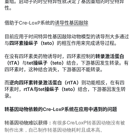
重组。启动子的时空特异性就决定了基因重组的时空特异
性。
借助于Cre-LoxP系统的
诱导性基因敲除
目前应用于时间特异性基因敲除动物模型的诱导剂大多通过
与
四环素操纵子
（
teto）
的相互作用来完成诱导过程。
在没有四环素类药物诱导时，四环素控制的
转录激活蛋白
（tTA）
与
tet操纵子（teto）
结合，下游基因发生转录。有
四环素时，这种结合消失，下游基因不能转录。
而
逆向四环素转录激活蛋白（rtTA）
则功能相反，在有四
环素时，
rtTA与tet操纵子（teto）
结合，下游基因发生转
录。
转基因动物依赖的Cre-LoxP系统在应用中遇到的问题
转基因动物难以获得：
有很多Cre/LoxP转基因动物没有被
制作出来，自己制作转基因动物耗时且成本高。