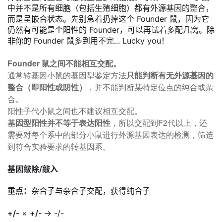
中并不是所有细胞（包括生殖细胞）都有外源基因的整合，
而是呈嵌合状态。先别急着扔掉这个 Founder 鼠，因为它
仍然有可能是个阳性的 Founder，可以再试着多配几窝。除
非你的 Founder 鼠多到用不完... Lucky you！
Founder 鼠之间不能相互交配。
通常转基因小鼠的基因型鉴定方法
只能判断有无外源基因的
整合（即阳性或阴性）
，并不能判断某特定位点的纯合或杂
合。
阳性子代小鼠之间也不建议相互交配。
基因型阳性并不等于表达阳性
，所以交配到F2代以上，还
需要对每个系中的部分小鼠进行外源基因表达的检测，筛选
到符合实验要求的转基因系。
基因敲除/敲入
重点：
杂合子与杂合子交配，获得纯合子
+/-
×
+/-
→ -/-