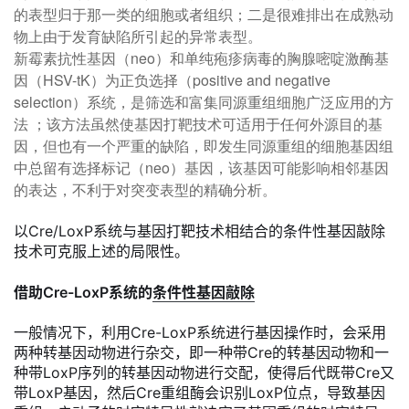
的表型归于那一类的细胞或者组织；二是很难排出在成熟动
物上由于发育缺陷所引起的异常表型。
新霉素抗性基因（neo）和单纯疱疹病毒的胸腺嘧啶激酶基
因（HSV-tK）为正负选择（positive and negative
selection）系统，是筛选和富集同源重组细胞广泛应用的方
法 ；该方法虽然使基因打靶技术可适用于任何外源目的基
因，但也有一个严重的缺陷，即发生同源重组的细胞基因组
中总留有选择标记（neo）基因，该基因可能影响相邻基因
的表达，不利于对突变表型的精确分析。
以Cre/LoxP系统与基因打靶技术相结合的条件性基因敲除
技术可克服上述的局限性。
借助Cre-LoxP系统的
条件性基因敲除
一般情况下，利用Cre-LoxP系统进行基因操作时，会采用
两种转基因动物进行杂交，即一种带Cre的转基因动物和一
种带LoxP序列的转基因动物进行交配，使得后代既带Cre又
带LoxP基因，然后Cre重组酶会识别LoxP位点，导致基因