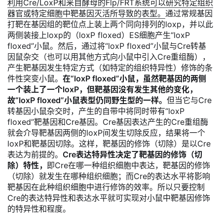
利用Cre/LoxP和来自酵母的Flp/FRT系统可以研究特定组织
器官或特定细胞中靶基因灭活所导致的表型。
通过常规基因
打靶在基因组的靶位点上装上两个同向排列的loxp，并以此
两侧装接上loxp的（loxP floxed）ES细胞产生“loxP
floxed”小鼠。然后，通过将“loxP floxed”小鼠与Cre转基
因鼠杂交（也可以用其他方式向小鼠中引入Cre重组酶），
产生靶基因发生特定方式（如特定的组织特异性）修饰的条
件性突变小鼠。
在“loxP floxed”小鼠，虽然靶基因的两侧
一个装上了一个loxP，但靶基因没有发生其他的变化，
故“loxP floxed”小鼠表型仍同野生型的一样。
但当它与Cre
转基因小鼠杂交时，产生的自带中将同时带有“loxP
floxed”靶基因和Cre基因。Cre基因表达产生的Cre重组酶
就会介导靶基因两侧的loxP间发生切除反应，结果将一个
loxP和靶基因切除。这样，靶基因的修饰（切除）是以Cre
表达为前提的。
Cre表达特异性决定了靶基因的修饰（切
除）特性，
即Cre在哪一种组织细胞中表达，靶基因的修饰
（切除）就发生在哪种组织细胞；而Cre的表达水平将影响
靶基因在此种组织细胞中进行修饰的效率。所以只要控制
Cre的表达特异性和表达水平就可实现对小鼠中靶基因修饰
的特异性和程度。