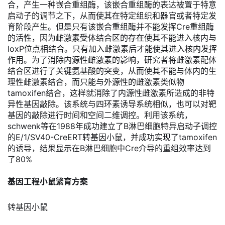
合，产生一种嵌合重组酶，该嵌合重组酶的表达被置于特意
启动子的调节之下，从而使其在特定组织和器官或者特定发
育阶段产生。但是只有该嵌合重组酶并不能发挥Cre重组酶
的活性，因为雌激素受体结合区的存在使其不能进入核内与
loxP位点相结合。只有加入雌激素后才能使其进入核内发挥
作用。为了消除内源性雌激素的影响，研究者将雌激素配体
结合区进行了关键氨基酸的突变，从而使其不能与体内的生
理性雌激素结合，而只能与外源性的雌激素类似物
tamoxifen结合，这样就消除了内源性雌激素所造成的非特
异性基因敲除。该系统与四环素诱导系统相似，也可以对靶
基因的敲除进行时间和空间二维调控。利用该系统，
schwenk等在1988年成功建立了B淋巴细胞特异启动子调控
的E/1/SV40-CreERT转基因小鼠，并成功实现了tamoxifen
的诱导，结果显示在B淋巴细胞中Cre介导的重组效率达到
了80%
基因工程小鼠繁育方案
转基因小鼠