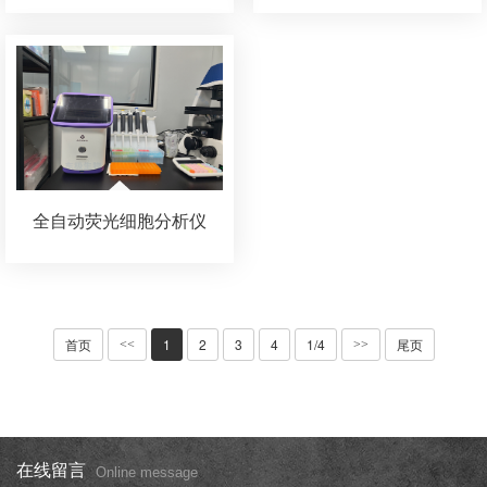
全自动荧光细胞分析仪
首页
1
2
3
4
1/4
尾页
<<
>>
在线留言
Online message