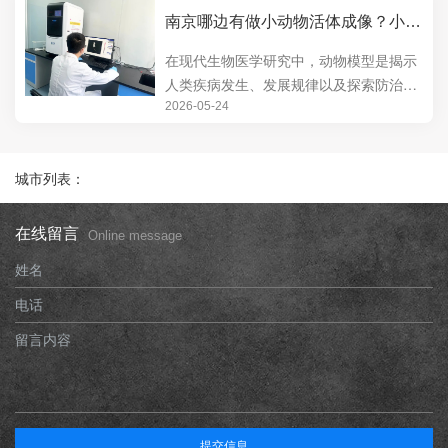
南京哪边有做小动物活体成像？小动物活体成像公司推荐
在现代生物医学研究中，动物模型是揭示
人类疾病发生、发展规律以及探索防治措
施的重要工具。而在众多的实验手段中，
2026-05-24
小动物活体成···
城市列表：
在线留言
Online message
姓名
电话
留言内容
提交信息