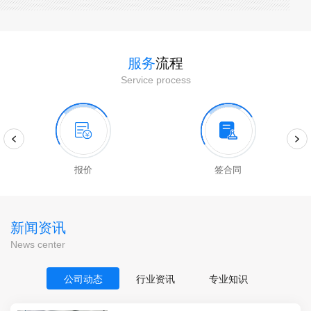
服务
流程
Service process
签合同
预付款
新闻资讯
News center
公司动态
行业资讯
专业知识